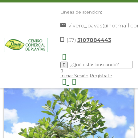
Líneas de atención:
vivero_pavas@hotmail.c
(57)
3107884443
Inicio
Catálogo
Árboles Ornamentales
Acacia
>
>
>
mangium
>
Iniciar Sesión
Regístrate