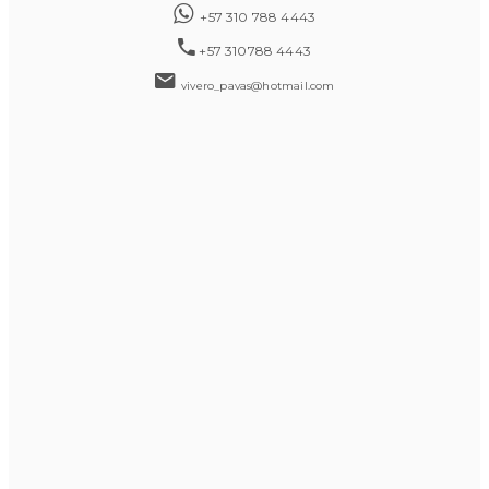
+57 310 788 4443
+57 310788 4443
vivero_pavas@hotmail.com