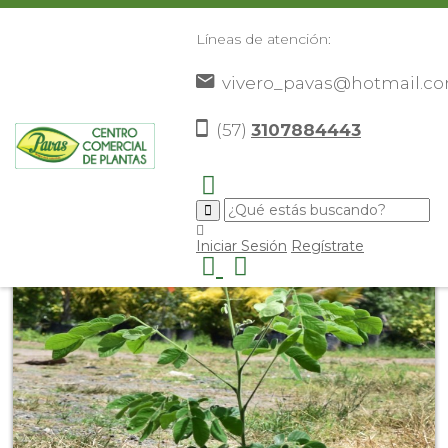
Líneas de atención:
vivero_pavas@hotmail.c
(57)
3107884443
Inicio
Catálogo
Árboles Ornamentales
Saman
>
>
>
>
Iniciar Sesión
Regístrate