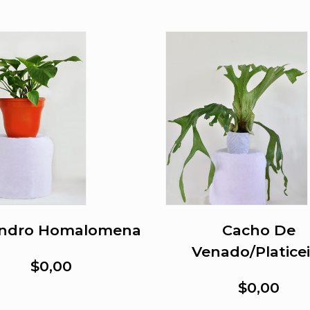
endro Homalomena
Cacho De
Venado/Platice
$0,00
$0,00