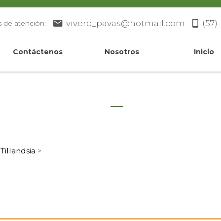
vivero_pavas@hotmail.com
(57)
s de atención:
Contáctenos
Nosotros
Inicio
Tillandsia
>
>