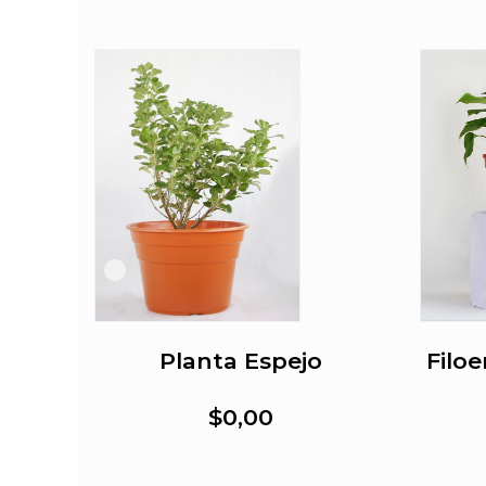
a
Planta Espejo
Filo
$0,00