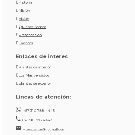
Historia
Misión
Visión
Quiénes Somos
Presentación
Eventos
Enlaces de interes
Plantas de interior
Los Más vendidos
plantas de exterior
Líneas de atención:
+57 310 788 4443
+57 310788 4443
vivero_pavas@hotmail.com