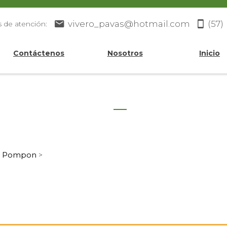
vivero_pavas@hotmail.com
(57)
s de atención:
Contáctenos
Nosotros
Inicio
Pompon
>
>