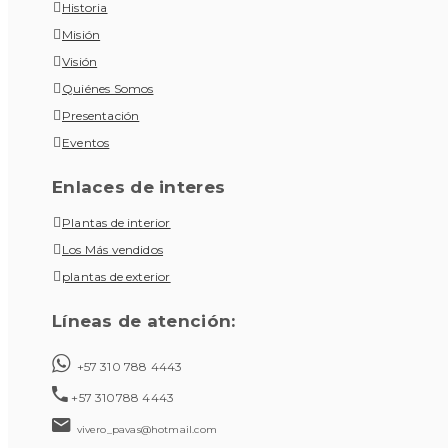
Historia
Misión
Visión
Quiénes Somos
Presentación
Eventos
Enlaces de interes
Plantas de interior
Los Más vendidos
plantas de exterior
Líneas de atención:
+57 310 788 4443
+57 310788 4443
vivero_pavas@hotmail.com