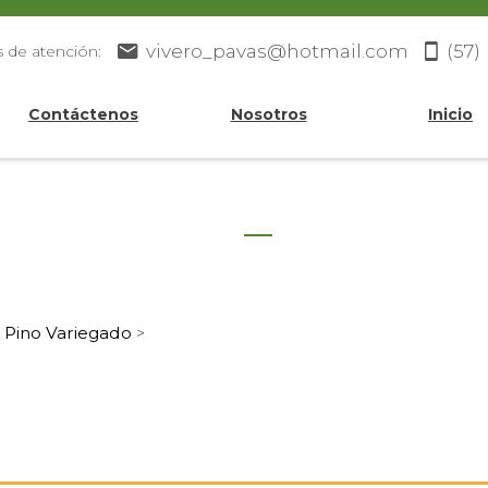
vivero_pavas@hotmail.com
(57)
s de atención:
Contáctenos
Nosotros
Inicio
Pino Variegado
>
>