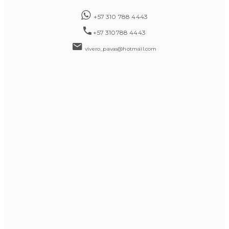
+57 310 788 4443
+57 310788 4443
vivero_pavas@hotmail.com