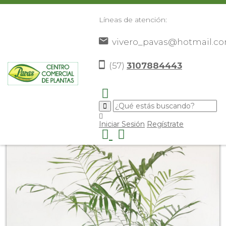
Líneas de atención:
vivero_pavas@hotmail.c
(57)
3107884443
Inicio
Catálogo
Plantas
Palmas De Interior
Palma
>
>
>
>
Bambu
>
Iniciar Sesión
Regístrate