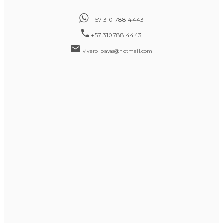
+57 310 788 4443
+57 310788 4443
vivero_pavas@hotmail.com