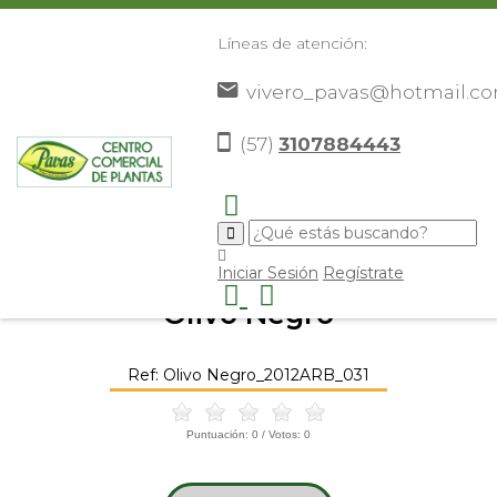
Líneas de atención:
vivero_pavas@hotmail.c
(57)
3107884443
Inicio
Catálogo
Árboles Ornamentales
Olivo Negro
>
>
>
>
Iniciar Sesión
Regístrate
Olivo Negro
Ref: Olivo Negro_2012ARB_031
Puntuación:
0
/ Votos:
0