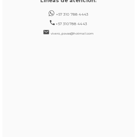
Líneas de atención:
+57 310 788 4443
+57 310788 4443
vivero_pavas@hotmail.com