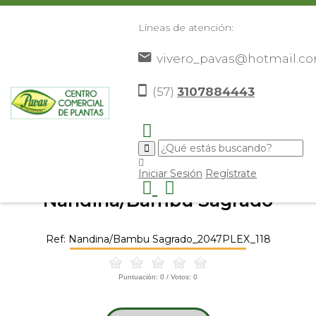
Líneas de atención:
vivero_pavas@hotmail.c
(57)
3107884443
Inicio
Catálogo
Plantas
Plantas De Exterior
>
>
>
>
Nandina/Bambu Sagrado
>
Iniciar Sesión
Regístrate
Nandina/Bambu Sagrado
Ref: Nandina/Bambu Sagrado_2047PLEX_118
Puntuación:
0
/ Votos:
0