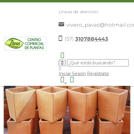
Líneas de atención:
vivero_pavas@hotmail.c
(57)
3107884443
Inicio
Catálogo
Elementos Decorativos
Materos
>
>
>
>
Materos de Raquira
Matero
>
>
Iniciar Sesión
Regístrate