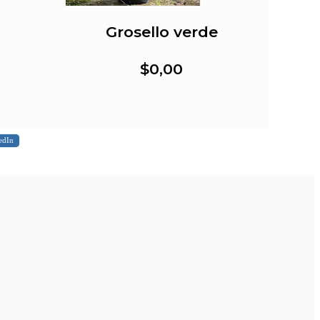
Grosello verde
Gro
$0,00
edIn