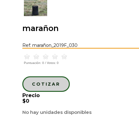
marañon
Ref: marañon_2019F_030
Puntuación:
0
/ Votos:
0
COTIZAR
Precio
$0
No hay unidades disponibles