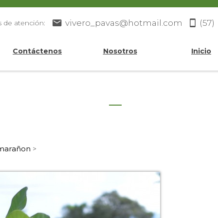
vivero_pavas@hotmail.com
(57)
s de atención:
Contáctenos
Nosotros
Inicio
marañon
>