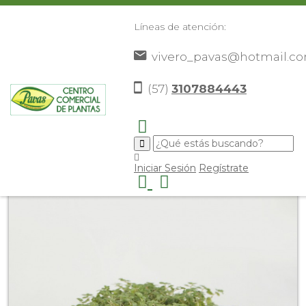
Líneas de atención:
vivero_pavas@hotmail.c
(57)
3107884443
Inicio
Catálogo
Plantas
Plantas De Interior
>
>
>
>
Lágrimas de bebé
>
Iniciar Sesión
Regístrate