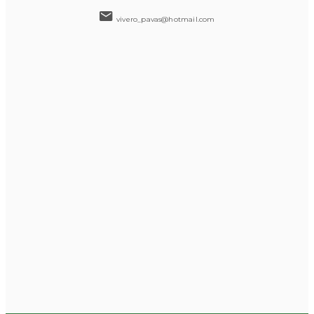
vivero_pavas@hotmail.com