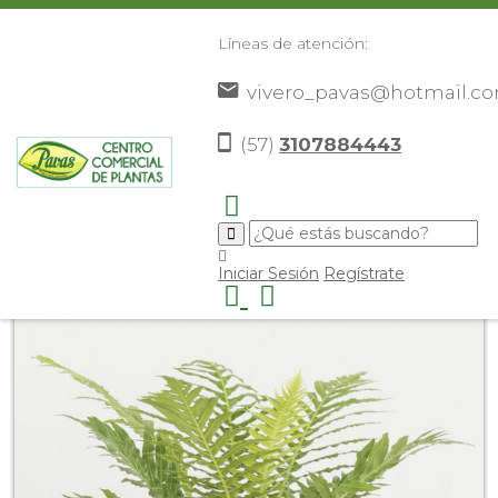
Líneas de atención:
vivero_pavas@hotmail.c
(57)
3107884443
Inicio
Catálogo
Helecho palma
>
>
>
Iniciar Sesión
Regístrate