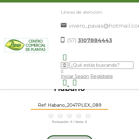
Líneas de atención:
vivero_pavas@hotmail.c
(57)
3107884443
Inicio
Catálogo
Plantas
Plantas De Exterior
>
>
>
>
Habano
>
Iniciar Sesión
Regístrate
Habano
Ref: Habano_2047PLEX_089
Puntuación:
0
/ Votos:
0