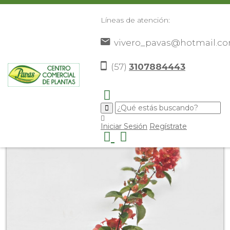
Líneas de atención:
vivero_pavas@hotmail.c
(57)
3107884443
Inicio
Catálogo
Plantas
Flores De Exterior
Gorro
>
>
>
>
Chino
>
Iniciar Sesión
Regístrate