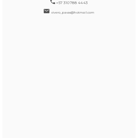
+57 310788 4443
vivero_pavas@hotmail.com