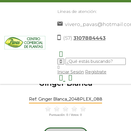
Líneas de atención:
vivero_pavas@hotmail.c
(57)
3107884443
Inicio
Catálogo
Plantas
Plantas De Exterior
Ginger
>
>
>
>
Blanca
>
Iniciar Sesión
Regístrate
Ginger Blanca
Ref: Ginger Blanca_2048PLEX_088
Puntuación:
0
/ Votos:
0