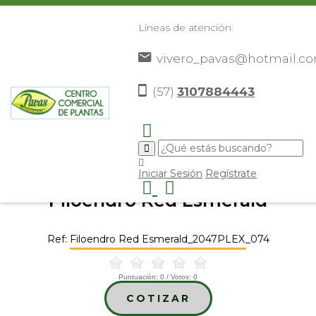
Líneas de atención:
vivero_pavas@hotmail.c
(57)
3107884443
Inicio
Catálogo
Plantas
Plantas De Exterior
>
>
>
>
Filoendro Red Esmerald
>
Iniciar Sesión
Regístrate
Filoendro Red Esmerald
Ref: Filoendro Red Esmerald_2047PLEX_074
Puntuación:
0
/ Votos:
0
COTIZAR