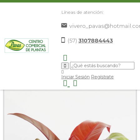
Líneas de atención:
vivero_pavas@hotmail.c
(57)
3107884443
Inicio
Catálogo
Plantas
Plantas De Exterior
>
>
>
>
Filoendro Orange
>
Iniciar Sesión
Regístrate