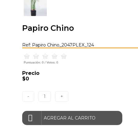
Papiro Chino
Ref: Papiro Chino_2047PLEX_124
Puntuación:
0
/ Votos:
0
Precio
$0
-
1
+
AGREGAR AL CARRITO