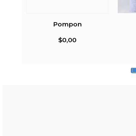
da
Pompon
$0,00