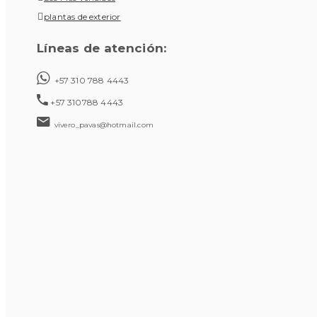
plantas de exterior
Líneas de atención:
+57 310 788 4443
+57 310788 4443
vivero_pavas@hotmail.com