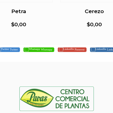
Petra
Cerezo
$0,00
$0,00
Twitter
Whatsapp
Pinterest
Link