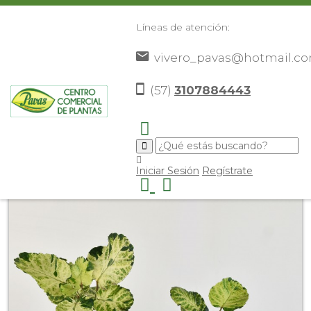
Líneas de atención:
vivero_pavas@hotmail.c
(57)
3107884443
Inicio
Catálogo
Plantas
Plantas De Interior
Falsa
>
>
>
>
aralia
>
Iniciar Sesión
Regístrate