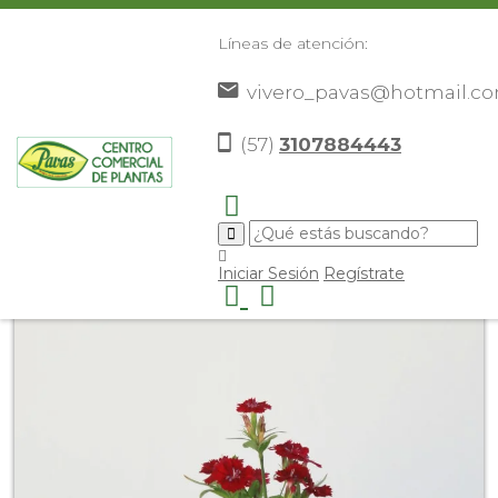
Líneas de atención:
vivero_pavas@hotmail.c
(57)
3107884443
Inicio
Catálogo
Plantas
Flores De Exterior
>
>
>
>
Clavellina
>
Iniciar Sesión
Regístrate