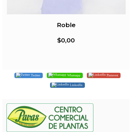
Roble
$0,00
Twitter
Whatsapp
Pinterest
LinkedIn