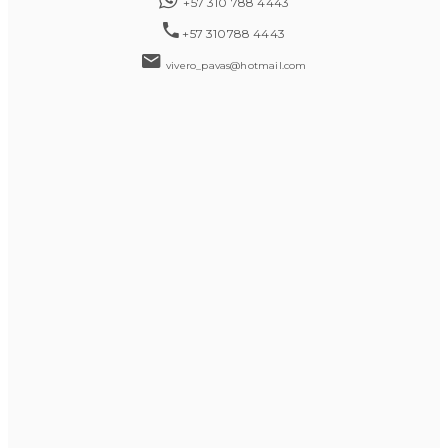
+57 310 788 4443
+57 310788 4443
vivero_pavas@hotmail.com