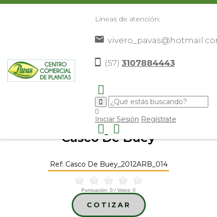
Líneas de atención:
vivero_pavas@hotmail.c
(57)
3107884443
Inicio
Catálogo
Árboles Ornamentales
Casco De
>
>
>
Buey
>
Iniciar Sesión
Regístrate
Casco De Buey
Ref: Casco De Buey_2012ARB_014
Puntuación:
0
/ Votos:
0
COTIZAR