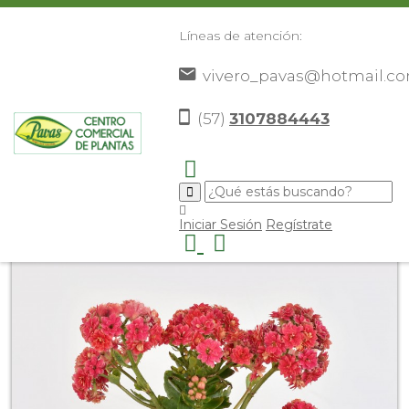
Líneas de atención:
vivero_pavas@hotmail.c
(57)
3107884443
Inicio
Catálogo
Plantas
Flores De Exterior
>
>
>
>
Calandiva
>
Iniciar Sesión
Regístrate