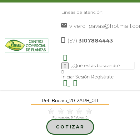
Líneas de atención:
vivero_pavas@hotmail.c
(57)
3107884443
Inicio
Catálogo
Árboles Ornamentales
Bucaro
>
>
>
>
Iniciar Sesión
Regístrate
Bucaro
Ref: Bucaro_2012ARB_011
Puntuación:
0
/ Votos:
0
COTIZAR