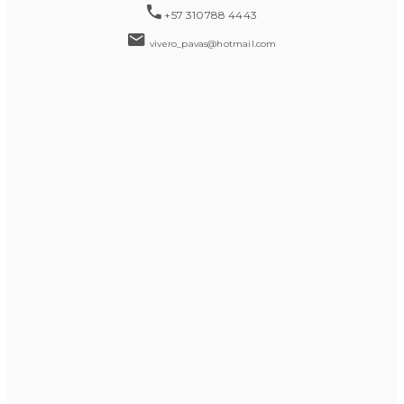
+57 310788 4443
vivero_pavas@hotmail.com