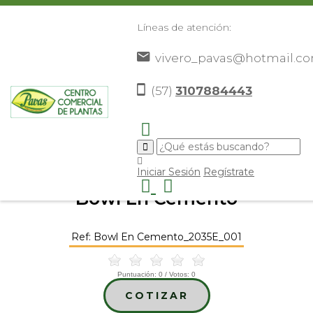
Líneas de atención:
vivero_pavas@hotmail.c
(57)
3107884443
Inicio
Catálogo
Elementos Decorativos
Materos
>
>
>
>
Materos en Cemento
Bowl En Cemento
>
>
Iniciar Sesión
Regístrate
Bowl En Cemento
Ref: Bowl En Cemento_2035E_001
Puntuación:
0
/ Votos:
0
COTIZAR