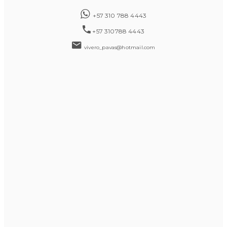
+57 310 788 4443
+57 310788 4443
vivero_pavas@hotmail.com