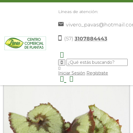
Líneas de atención:
vivero_pavas@hotmail.c
(57)
3107884443
Inicio
Catálogo
Plantas
Palmas De Interior
>
>
>
>
Begonia Caracol
>
Iniciar Sesión
Regístrate