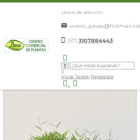
Líneas de atención:
vivero_pavas@hotmail.c
(57)
3107884443
Inicio
Catálogo
Plantas
Plantas De Exterior
>
>
>
>
Bambu Enano
>
Iniciar Sesión
Regístrate