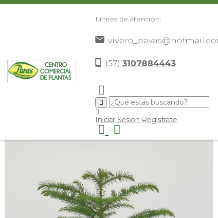
Líneas de atención:
vivero_pavas@hotmail.c
(57)
3107884443
Inicio
Catálogo
Árboles Ornamentales
Araucaria
>
>
>
>
Iniciar Sesión
Regístrate