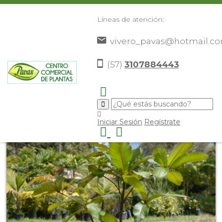
Líneas de atención:
vivero_pavas@hotmail.c
(57)
3107884443
Inicio
Catálogo
Árboles Ornamentales
Almendro
>
>
>
>
Iniciar Sesión
Regístrate