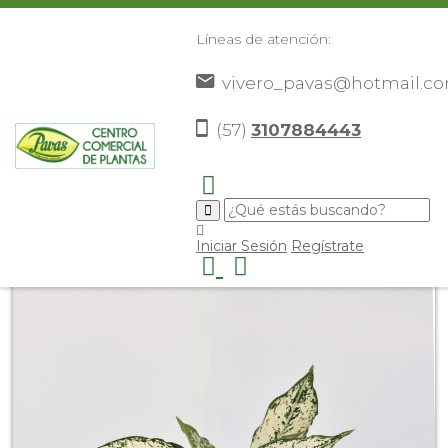
Líneas de atención:
vivero_pavas@hotmail.c
(57)
3107884443
Inicio
Catálogo
Plantas
Plantas De Interior
>
>
>
>
Aglonema Sahara blanco
>
Iniciar Sesión
Regístrate