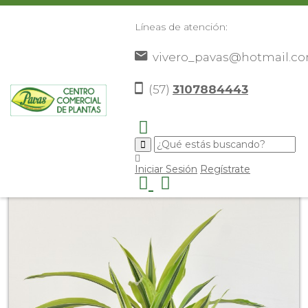
Líneas de atención:
vivero_pavas@hotmail.c
(57)
3107884443
Inicio
Catálogo
Plantas
Plantas De Interior
>
>
>
>
Warneky
>
Iniciar Sesión
Regístrate