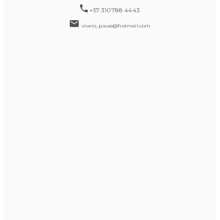
+57 310788 4443
vivero_pavas@hotmail.com