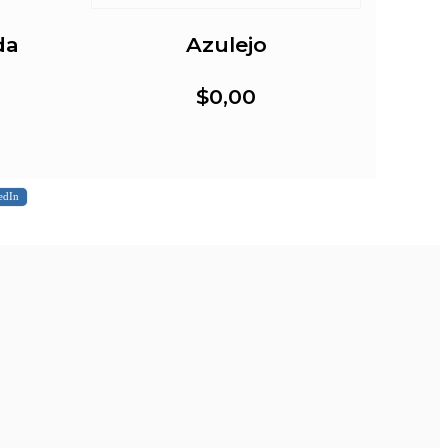
da
Azulejo
$0,00
edIn