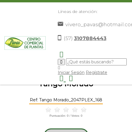
Líneas de atención:
vivero_pavas@hotmail.c
(57)
3107884443
Inicio
Catálogo
Plantas
Plantas De Exterior
Tango
>
>
>
>
Morado
>
Iniciar Sesión
Regístrate
Tango Morado
Ref: Tango Morado_2047PLEX_168
Puntuación:
0
/ Votos:
0