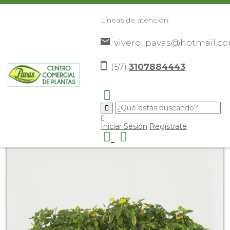
Líneas de atención:
vivero_pavas@hotmail.c
(57)
3107884443
Inicio
Catálogo
Plantas
Plantas De Interior
San
>
>
>
>
Juan del Dinero
>
Iniciar Sesión
Regístrate