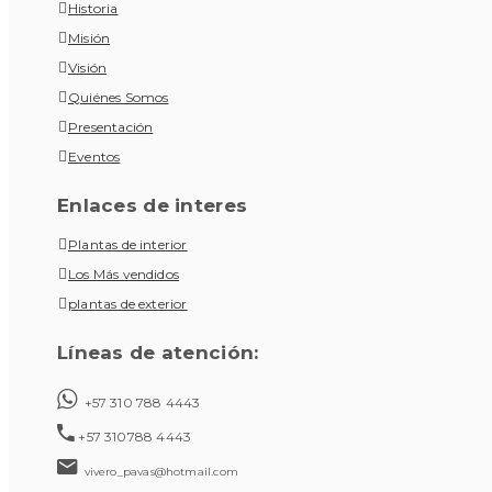
Historia
Misión
Visión
Quiénes Somos
Presentación
Eventos
Enlaces de interes
Plantas de interior
Los Más vendidos
plantas de exterior
Líneas de atención:
+57 310 788 4443
+57 310788 4443
vivero_pavas@hotmail.com