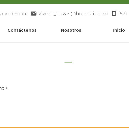
vivero_pavas@hotmail.com
(57)
s de atención:
Contáctenos
Nosotros
Inicio
mo
>