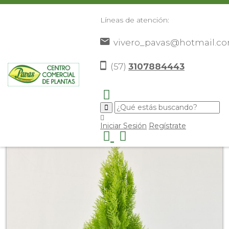
Líneas de atención:
vivero_pavas@hotmail.c
(57)
3107884443
Inicio
Catálogo
Plantas
Plantas De Exterior
Pino
>
>
>
>
Libro Dorado
>
Iniciar Sesión
Regístrate