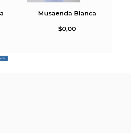
ma
Musaenda Blanca
$0,00
edIn