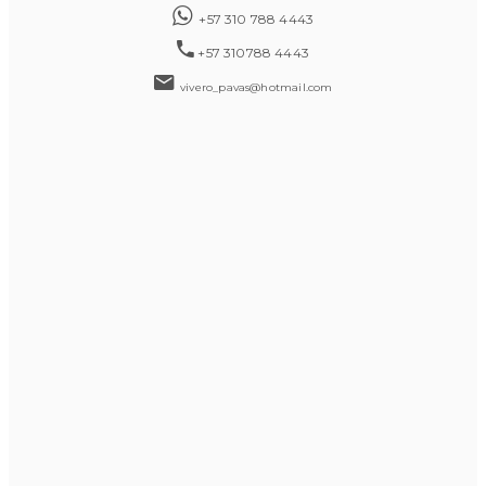
+57 310 788 4443
+57 310788 4443
vivero_pavas@hotmail.com