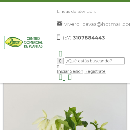
Líneas de atención:
vivero_pavas@hotmail.c
(57)
3107884443
Inicio
Catálogo
Plantas
Plantas De Exterior
>
>
>
>
Musaenda Blanca
>
Iniciar Sesión
Regístrate