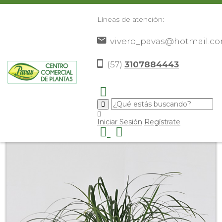
Líneas de atención:
vivero_pavas@hotmail.c
(57)
3107884443
Inicio
Catálogo
Plantas
Plantas De Exterior
>
>
>
>
Liriope Verde
>
Iniciar Sesión
Regístrate