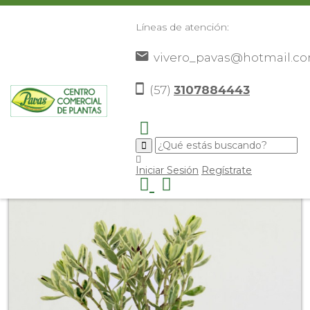
Líneas de atención:
vivero_pavas@hotmail.c
(57)
3107884443
Inicio
Catálogo
Plantas
Plantas De Interior
Hebe
>
>
>
>
Variegado
>
Iniciar Sesión
Regístrate