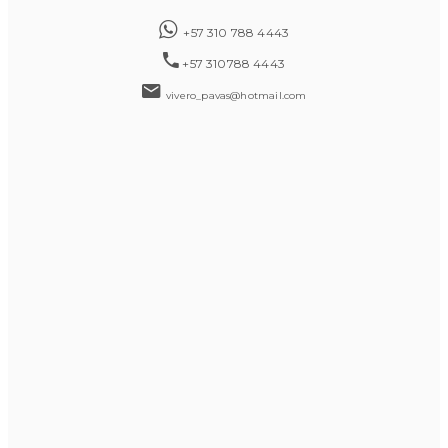
+57 310 788 4443
+57 310788 4443
vivero_pavas@hotmail.com