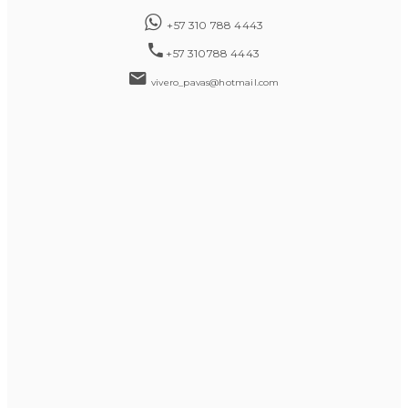
+57 310 788 4443
+57 310788 4443
vivero_pavas@hotmail.com