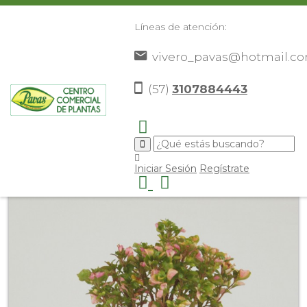
Líneas de atención:
vivero_pavas@hotmail.c
(57)
3107884443
Inicio
Catálogo
Plantas
Plantas De Exterior
>
>
>
>
Guarda Parque Rosado
>
Iniciar Sesión
Regístrate