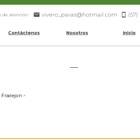
vivero_pavas@hotmail.com
(57)
s de atención:
Contáctenos
Nosotros
Inicio
Frailejon
>
>