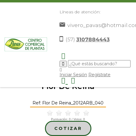
Líneas de atención:
vivero_pavas@hotmail.c
(57)
3107884443
Inicio
Catálogo
Árboles Ornamentales
Flor De
>
>
>
Reina
>
Iniciar Sesión
Regístrate
Flor De Reina
Ref: Flor De Reina_2012ARB_040
Puntuación:
0
/ Votos:
0
COTIZAR