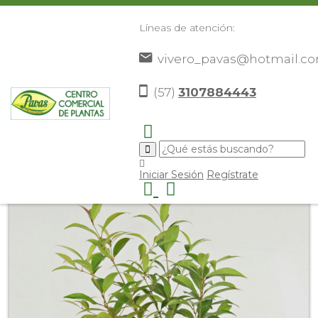
Líneas de atención:
vivero_pavas@hotmail.c
(57)
3107884443
Inicio
Catálogo
Plantas
Plantas De Exterior
>
>
>
>
Eugenia
>
Iniciar Sesión
Regístrate