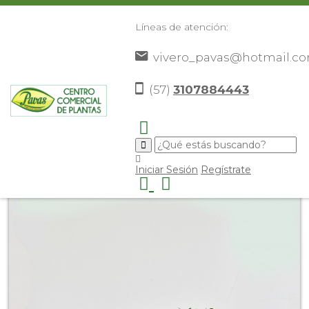
Líneas de atención:
vivero_pavas@hotmail.c
(57)
3107884443
Inicio
Catálogo
Plantas
Plantas De Exterior
>
>
>
>
Cerezo De Natal
>
Iniciar Sesión
Regístrate