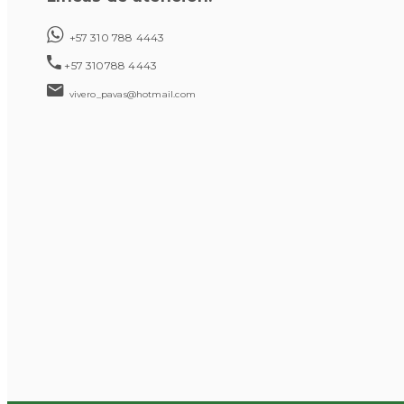
+57 310 788 4443
+57 310788 4443
vivero_pavas@hotmail.com