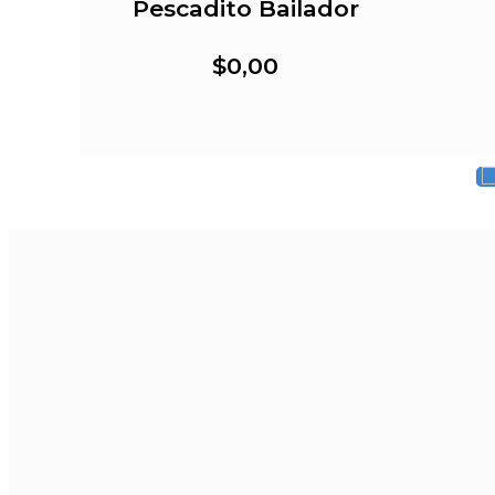
da
Pescadito Bailador
$0,00