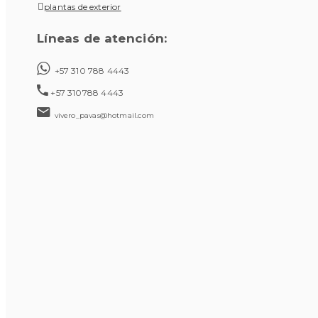
plantas de exterior
Líneas de atención:
+57 310 788 4443
+57 310788 4443
vivero_pavas@hotmail.com