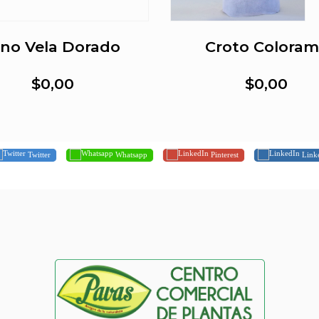
ino Vela Dorado
Croto Colora
$0,00
$0,00
Twitter
Whatsapp
Pinterest
Link