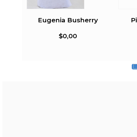
l
Eugenia Busherry
P
$0,00