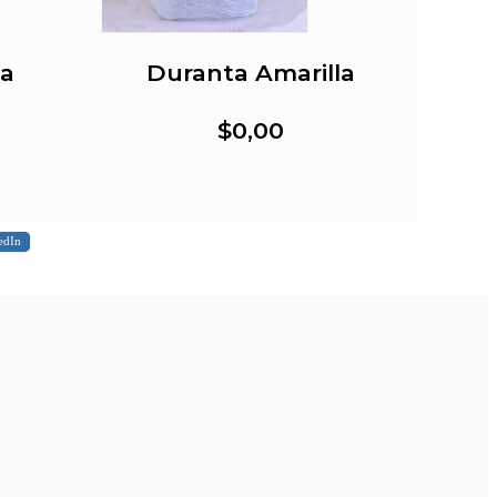
ma
Duranta Amarilla
$0,00
edIn