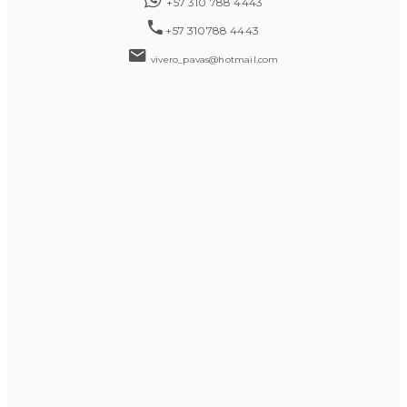
+57 310 788 4443
+57 310788 4443
vivero_pavas@hotmail.com