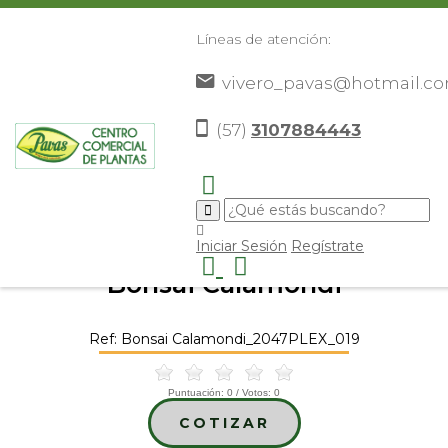
Líneas de atención:
vivero_pavas@hotmail.c
(57)
3107884443
Inicio
Catálogo
Plantas
Plantas De Exterior
Bonsai
>
>
>
>
Calamondi
>
Iniciar Sesión
Regístrate
Bonsai Calamondi
Ref: Bonsai Calamondi_2047PLEX_019
Puntuación:
0
/ Votos:
0
COTIZAR