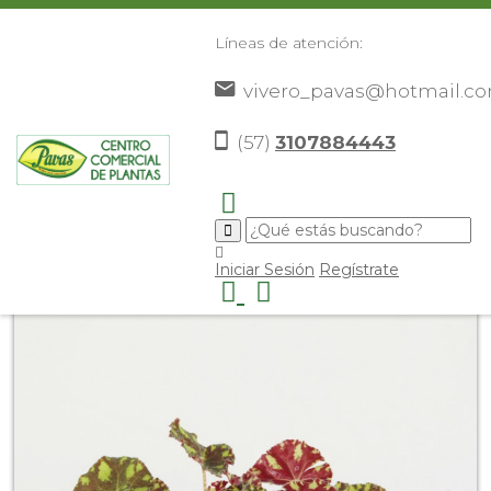
Líneas de atención:
vivero_pavas@hotmail.c
(57)
3107884443
Inicio
Catálogo
Plantas
Plantas De Interior
>
>
>
>
begonia bicolor
>
Iniciar Sesión
Regístrate