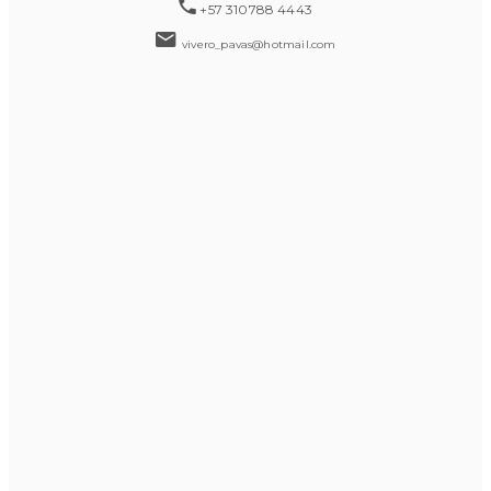
+57 310788 4443
vivero_pavas@hotmail.com