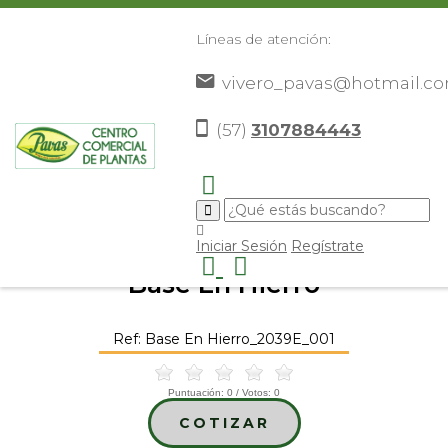
Líneas de atención:
vivero_pavas@hotmail.c
(57)
3107884443
Inicio
Catálogo
Elementos Decorativos
Bases y
>
>
>
Soportes
Base En Hierro
>
>
Iniciar Sesión
Regístrate
Base En Hierro
Ref: Base En Hierro_2039E_001
Puntuación:
0
/ Votos:
0
COTIZAR